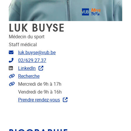
LUK BUYSE
Médecin du sport
Staff médical
Adresse email
luk.buyse@vub.be
Téléphone
02/629.27.37
Linkedin
LinkedIn
Link to CRIS
Recherche
Extra links
Mercredi de 9h à 17h
Vendredi de 9h à 16h
Prendre rendez-vous