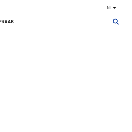
NL
Andere ta
PRAAK