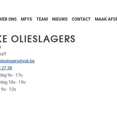
VER ONS
MFYS
TEAM
NIEUWS
CONTACT
MAAK AFS
KE OLIESLAGERS
r
taff
res
olieslagers@vub.be
nnummer
.27.38
ks
ag 9u - 17u
dag 10u - 15u
 9u - 12u