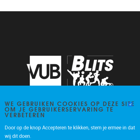
WE GEBRUIKEN COOKIES OP DEZE SITE
OM JE GEBRUIKERSERVARING TE
VERBETEREN
CONTACT
Door op de knop Accepteren te klikken, stem je ermee in dat
wij dit doen.
Brussels Labo voor Inspanning en TopSport (BLITS)