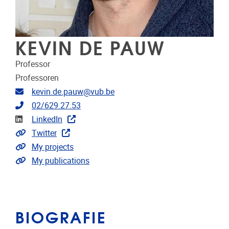
KEVIN DE PAUW
Professor
Professoren
E-mailadres
kevin.de.pauw@vub.be
Telefoonnummer
02/629.27.53
LinkedIn
LinkedIn
Link naar CRIS
Twitter
Link naar projecten
My projects
Link naar publicaties
My publications
BIOGRAFIE