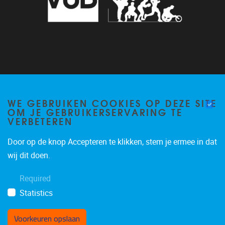
CONTACT
WE GEBRUIKEN COOKIES OP DEZE SITE
Brussels Labo voor Inspanning en TopSport (BLITS)
OM JE GEBRUIKERSERVARING TE
U-residence, 1ste verdieping
VERBETEREN
Generaal Jacqueslaan 271
1050 Brussel (BELGIË)
Door op de knop Accepteren te klikken, stem je ermee in dat
wij dit doen.
T: +32 (0)2 629 22 22
E:
blits@vub.be
Required
Statistics
Voorkeuren opslaan