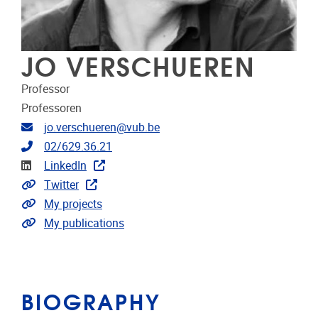
JO VERSCHUEREN
Professor
Professoren
Email address
jo.verschueren@vub.be
Telephone
02/629.36.21
Linkedin
LinkedIn
Link to CRIS
Twitter
Link to projects
My projects
Link to publications
My publications
BIOGRAPHY